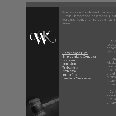
Wiegerinck e Kleinfelder Advogados 
Direito, fornecendo assessoria jurídi
desempenhando, entre outras, as se
áreas:
- Defe
relaci
decorr
civis 
Contencioso Cível
Empresarial e Contratos
- Elab
Societário
Ajusta
Tributário
passiv
Trabalhista
asses
Ambiental
e part
Imobiliário
Minist
Família e Sucessões
gover
prote
- Cons
assess
ativid
empre