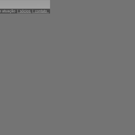
e atuação
|
sócios
|
contato