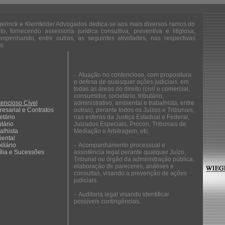
erinck e Kleinfelder Advogados dedica-se aos mais diversos ramos do
ito, fornecendo assessoria jurídica consultiva, preventiva e litigiosa,
mpenhando, entre outras, as seguintes atividades, nas respectivas
s:
- Atuação no contencioso, com propositura
e defesa de quaisquer ações judiciais, em
todas as áreas do direito (civil e comercial,
consumidor, societário, tributário,
encioso Cível
administrativo, ambiental e trabalhista, entre
esarial e Contratos
outras), perante todos os Juízos e Tribunais,
etário
nas esferas da Justiça Estadual e Federal,
utário
Juizados Especiais, Procon, Tribunais de
alhista
Mediação e Arbitragem, etc.
ental
iliário
- Acompanhamento processual e
lia e Sucessões
assistência legal perante qualquer Juízo,
Tribunal ou órgão da administração pública;
elaboração de pareceres, análises e
consultas, visando a prevenção de ações
judiciais.
- Auditoria legal visando identificar
possíveis contingências.