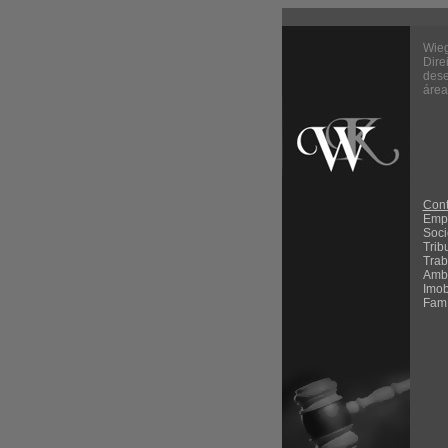
Wieg
Dire
dese
área
Cont
Empr
Soci
Trib
Trab
Ambi
Imob
Famí