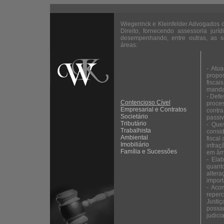
Wiegerinck e Kleinfelder Advogados 
Direito, fornecendo assessoria jurídi
desempenhando, entre outras, as se
áreas:
- Atua
propos
fiscai
manda
- Defe
Contencioso Cível
proces
Empresarial e Contratos
contra
Societário
passiv
Tributário
- Ques
Trabalhista
consid
Ambiental
fiscal
Imobiliário
infraç
Família e Sucessões
em âmb
- Elab
quant
altera
import
- Aco
reperc
Justiç
possam
judicia